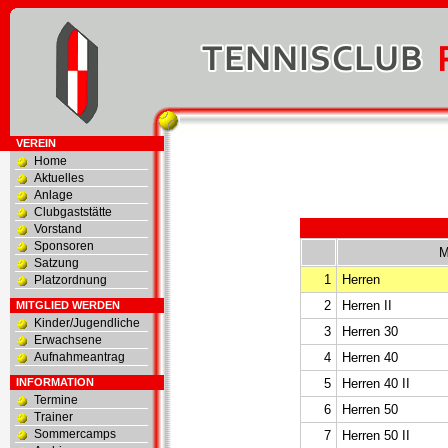
VEREIN
Home
Aktuelles
Anlage
Clubgaststätte
Vorstand
Sponsoren
M
Satzung
1
Herren
Platzordnung
2
Herren II
MITGLIED WERDEN
Kinder/Jugendliche
3
Herren 30
Erwachsene
Aufnahmeantrag
4
Herren 40
INFORMATION
5
Herren 40 II
Termine
6
Herren 50
Trainer
Sommercamps
7
Herren 50 II